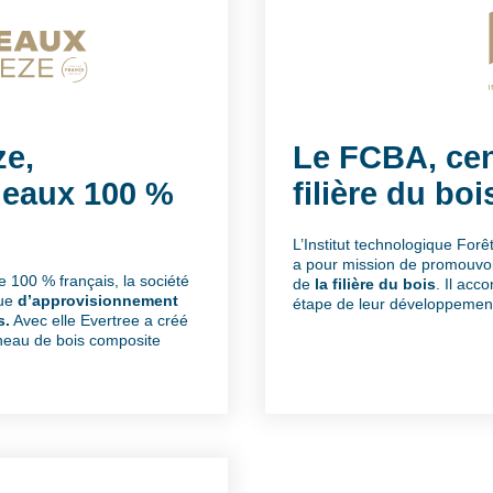
ze,
Le FCBA, cen
neaux 100 %
filière du boi
L’Institut technologique For
a pour mission de promouvoi
 100 % français, la société
de
la filière du bois
. Il ac
que
d’approvisionnement
étape de leur développement, 
s.
Avec elle Evertree a créé
neau de bois composite