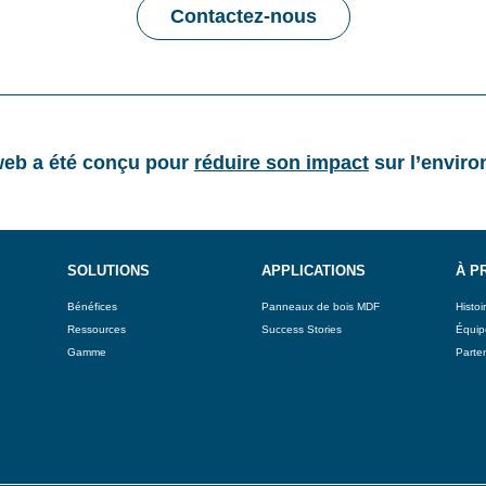
Contactez-nous
web a été conçu pour
réduire son impact
sur l’envir
SOLUTIONS
APPLICATIONS
À P
Bénéfices
Panneaux de bois MDF
Histoi
Ressources
Success Stories
Équip
Gamme
Parten