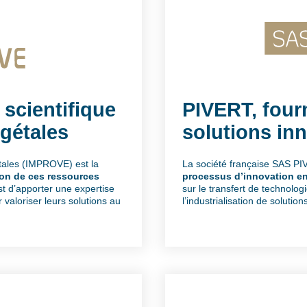
 scientifique
PIVERT, four
égétales
solutions in
étales (IMPROVE) est la
La société française SAS PIV
ion de ces ressources
processus d’innovation en
st d’apporter une expertise
sur le transfert de technolog
r valoriser leurs solutions au
l’industrialisation de solutio