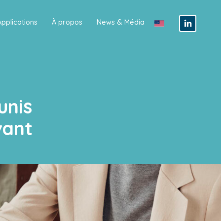
Applications
À propos
News & Média
unis
vant