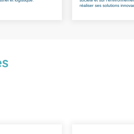
triel et logistique.
société et sur l’environneme
réaliser ses solutions innova
es