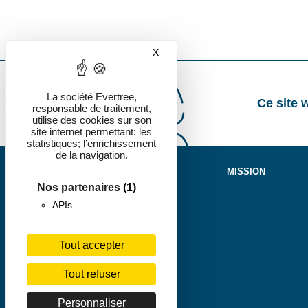
X
Masquer le bandeau des cookies
La société Evertree,
Ce site 
responsable de traitement,
utilise des cookies sur son
site internet permettant: les
statistiques; l’enrichissement
de la navigation.
MISSION
Nos partenaires
(1)
APIs
Nous contacter ›
Notre LinkedIn
Nos carrières ›
Tout accepter
Tout refuser
Personnaliser