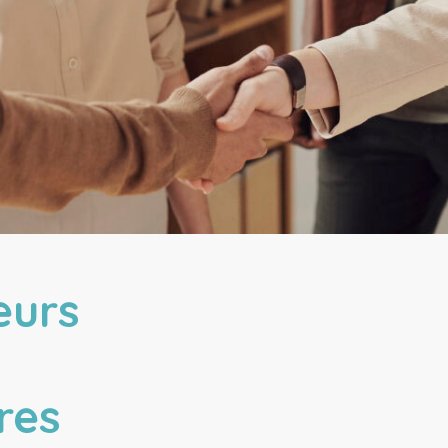
eurs
res