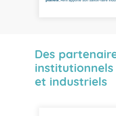
planète
, Avril apporte son savoir-faire indus
Des partenair
institutionnels
et industriels