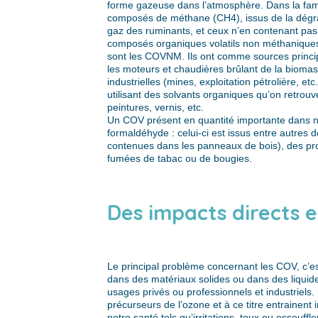
forme gazeuse dans l’atmosphère. Dans la fam
composés de méthane (CH4), issus de la dégr
gaz des ruminants, et ceux n’en contenant pa
composés organiques volatils non méthaniques.
sont les COVNM. Ils ont comme sources princip
les moteurs et chaudières brûlant de la biomass
industrielles (mines, exploitation pétrolière, etc
utilisant des solvants organiques qu’on retrouv
peintures, vernis, etc.
Un COV présent en quantité importante dans no
formaldéhyde : celui-ci est issus entre autres 
contenues dans les panneaux de bois), des pr
fumées de tabac ou de bougies.
Des impacts directs et
Le principal problème concernant les COV, c’est
dans des matériaux solides ou dans des liquide
usages privés ou professionnels et industriel
précurseurs de l’ozone et à ce titre entrainent 
notre santé tels qu’irritations, toux ou essouffl