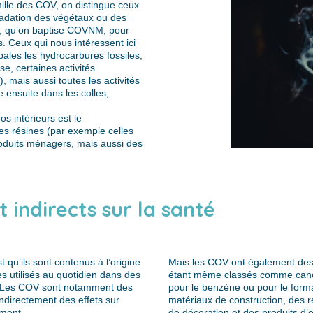
ille des COV, on distingue ceux
adation des végétaux ou des
s, qu’on baptise COVNM, pour
 Ceux qui nous intéressent ici
ales les hydrocarbures fossiles,
e, certaines activités
.), mais aussi toutes les activités
e ensuite dans les colles,
s intérieurs est le
des résines (par exemple celles
oduits ménagers, mais aussi des
 indirects sur la santé
 qu’ils sont contenus à l’origine
Mais les COV ont également des e
s utilisés au quotidien dans des
étant même classés comme cancé
s. Les COV sont notamment des
pour le benzène ou pour le forma
indirectement des effets sur
matériaux de construction, des
ement.
de décoration et des produits d’en