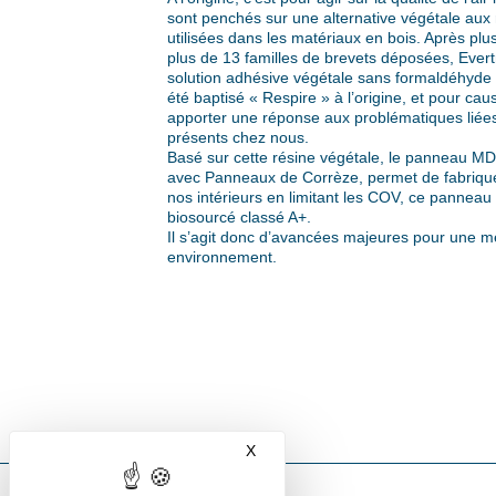
sont penchés sur une alternative végétale aux 
utilisées dans les matériaux en bois. Après pl
plus de 13 familles de brevets déposées, Evert
solution adhésive végétale sans formaldéhyde :
été baptisé « Respire » à l’origine, et pour cau
apporter une réponse aux problématiques liée
présents chez nous.
Basé sur cette résine végétale, le panneau MD
avec Panneaux de Corrèze, permet de fabriqu
nos intérieurs en limitant les COV, ce pannea
biosourcé classé A+.
Il s’agit donc d’avancées majeures pour une me
environnement.
X
Masquer le bandeau des cookies