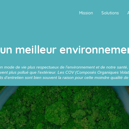
Mission
Solutions
 un meilleur environnemen
n mode de vie plus respectueux de l’environnement et de notre santé, 
ouvent plus pollué que l’extérieur. Les COV (Composés Organiques Vola
ts d’entretien sont bien souvent la raison pour cette moindre qualité de l’